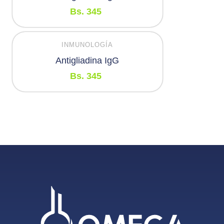
Bs.
345
INMUNOLOGÍA
Antigliadina IgG
Bs.
345