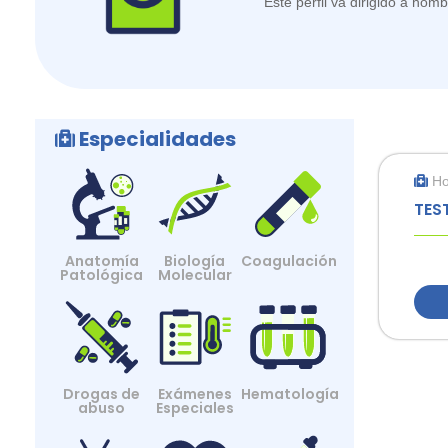
Este perfil va dirigido a hom
Especialidades
H
TES
Anatomía
Biología
Coagulación
Patológica
Molecular
Drogas de
Exámenes
Hematología
abuso
Especiales