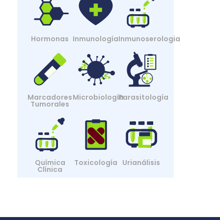
Hormonas
Inmunología
Inmunoserologia
Marcadores
Microbiología
Parasitología
Tumorales
Química
Toxicología
Urianálisis
Clínica