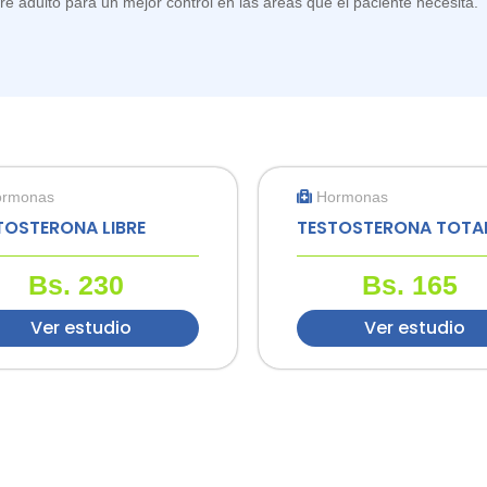
bre adulto para un mejor control en las áreas que el paciente necesita.
ormonas
Hormonas
TOSTERONA LIBRE
TESTOSTERONA TOTA
Bs.
230
Bs.
165
Ver estudio
Ver estudio