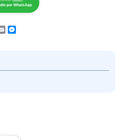
tudio por WhatsApp
App
acebook
Email
Messenger