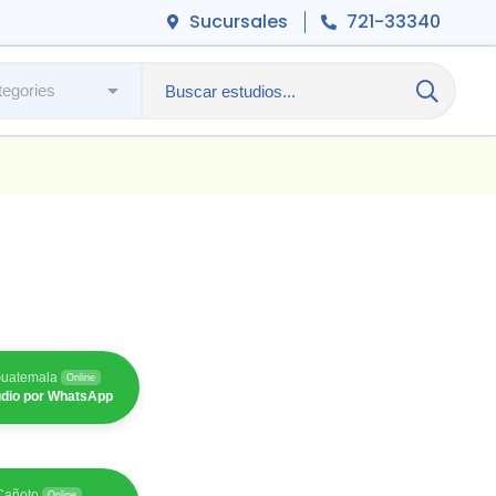
Sucursales
721-33340
Guatemala
Online
tudio por WhatsApp
/Cañoto
Online