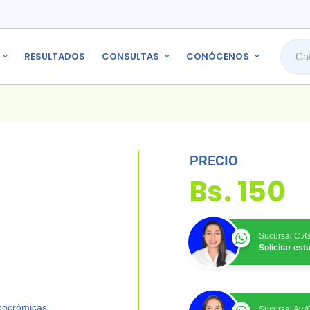
RESULTADOS
CONSULTAS
CONÓCENOS
PRECIO
Bs.
150
Sucursal C./
Solicitar es
ipocrómicas.
Sucursal Av.