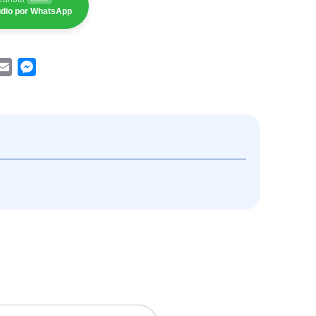
tudio por WhatsApp
App
acebook
Email
Messenger