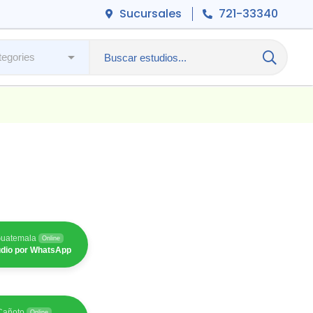
Sucursales
721-33340
Guatemala
Online
tudio por WhatsApp
/Cañoto
Online