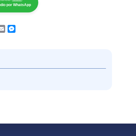
tudio por WhatsApp
App
acebook
Email
Messenger