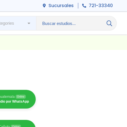
Sucursales
721-33340
Guatemala
Online
tudio por WhatsApp
/Cañoto
Online