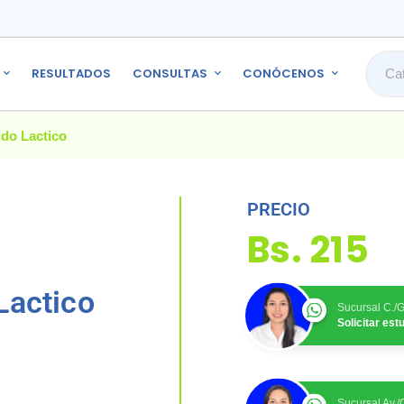
RESULTADOS
CONSULTAS
CONÓCENOS
ido Lactico
PRECIO
Bs.
215
Lactico
Sucursal C./
Solicitar es
Sucursal Av.