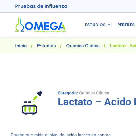
Pruebas de Influenza
ESTUDIOS
PERFILES
Inicio
Estudios
Química Clínica
Lactato - Ac
Categoría:
Química Clínica
Lactato – Acido 
Prueba que mide el nivel del acido lactico en sangre.