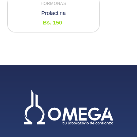
HORMONAS
Prolactina
Bs.
150